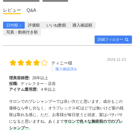
レビュー
Q&A
日付順 ↓
評価順
いいね数順
購入確認順
写真・動画付き順
詳細フィルター
2024-11-23
ティニー様
購入確認済み
理美容師歴:
26年以上
役職:
ディレクター・店長
アイテム愛用歴:
４年以上
サロンでのプレシャンプーでは良い方だと思います。成分もこの
価格なら申し分なく、オラプレックス4Cほどでは無いけど髪の残
留は取れる感じ。ただ、お客様が毎日使うと頭皮、髪はパサパサ
になると思いますね。あくまで
サロンで色々な施術前のでのプレ
シャンプー
。