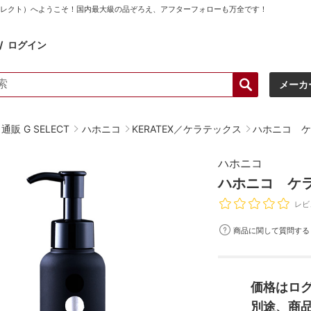
ーセレクト）へようこそ！国内最大級の品ぞろえ、アフターフォローも万全です！
ログイン
メーカ
販 G SELECT
ハホニコ
KERATEX／ケラテックス
ハホニコ ケ
ハホニコ
ハホニコ ケラ
レビ
商品に関して質問する
価格はロ
別途、商