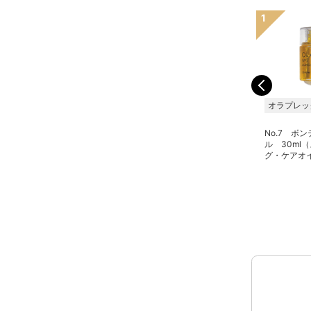
オリオセタ
資生堂 プロフェッショ
オラプレッ
ナル
【5点購入で1点無料】オ
No.7 ボ
リオセタ レクニーク セ
サブリミック エアリーフ
ル 30ml
ラム 100ml 5＋1セット
ロー シアーオイル T
グ・ケアオ
100ml