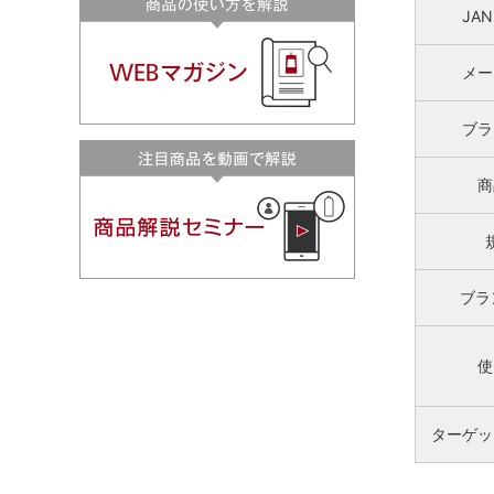
JA
メー
ブラ
商
ブラ
使
ターゲッ