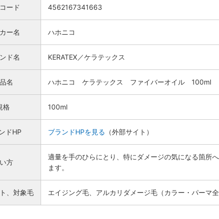
Nコード
4562167341663
カー名
ハホニコ
ンド名
KERATEX／ケラテックス
品名
ハホニコ ケラテックス ファイバーオイル 100ml
規格
100ml
ンドHP
ブランドHPを見る
（外部サイト）
適量を手のひらにとり、特にダメージの気になる箇所へ
い方
ます。
ト、対象毛
エイジング毛、アルカリダメージ毛（カラー・パーマ全