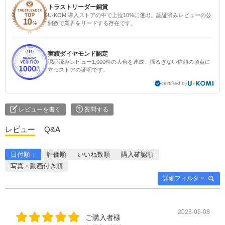
トラストリーダー銅賞
U-KOMI導入ストアの中で上位10%に選出。認証済みレビューの公
開数で業界をリードする存在です。
実績ダイヤモンド認定
認証済みレビュー1,000件の大台を達成。揺るぎない信頼の頂点に
立つストアの証明です。
certified by
レビューを書く
質問する
レビュー
Q&A
日付順 ↓
評価順
いいね数順
購入確認順
写真・動画付き順
詳細フィルター
2023-06-08
ご購入者様