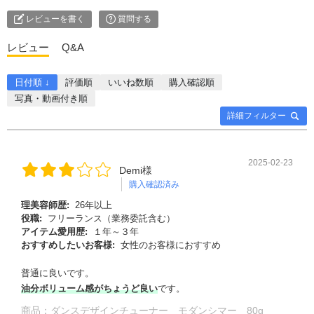
レビューを書く
質問する
レビュー
Q&A
日付順 ↓
評価順
いいね数順
購入確認順
写真・動画付き順
詳細フィルター
2025-02-23
Demi様
購入確認済み
理美容師歴:
26年以上
役職:
フリーランス（業務委託含む）
アイテム愛用歴:
１年～３年
おすすめしたいお客様:
女性のお客様におすすめ
普通に良いです。
油分ボリューム感がちょうど良い
です。
商品：
ダンスデザインチューナー モダンシマー 80g