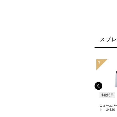
スプレ
小物問屋
小物問屋
小物問屋
ニューエバー スプレーヤ
ON-beauty スプレイヤ
ニューエバ
ー ミーニ100 イエロー
ー クリアグリーン
ト U-12
200ml