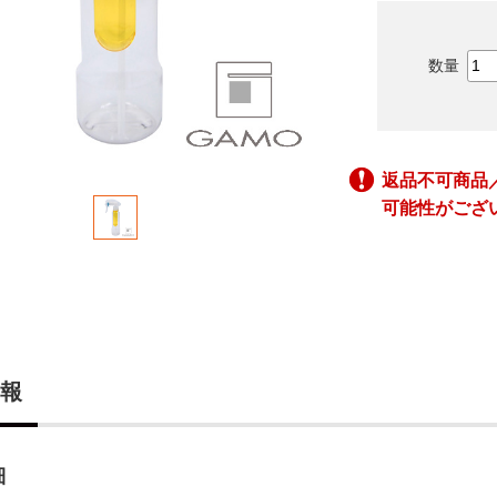
返品不可商品
可能性がござ
報
細