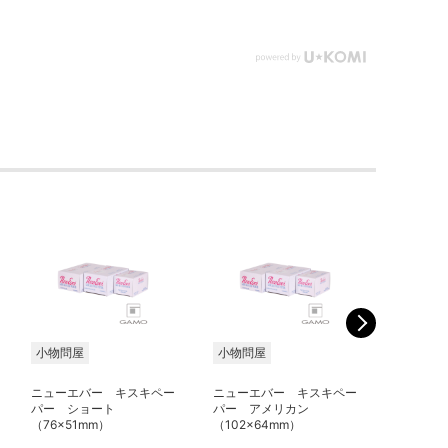
小物問屋
小物問屋
小物問屋
ニューエバー キスキペー
ニューエバー キスキペー
ニューエ
パー ショート
パー アメリカン
プデス
（76×51mm）
（102×64mm）
L（102×