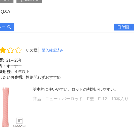
Q&A
ター
日付順 ↓
リス様
購入確認済み
歴:
21～25年
表・オーナー
愛用歴:
４年以上
したいお客様:
性別問わずおすすめ
基本的に使いやすい。ロッドの判別がしやすい。
商品：
ニューエバーロッド F型 F-12 10本入り
検索