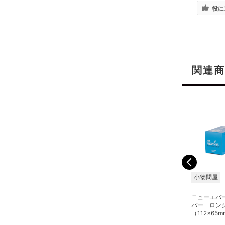
役に
関連商
小物問屋
小物問屋
小物問屋
ニューエバー NEスポイ
ニューエバー NEスポイ
ニューエバ
ト U-120 オレンジ
ト U-120 ホワイト
パー ロン
（112×65