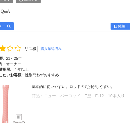
Q&A
ター
日付順 ↓
リス様
購入確認済み
歴:
21～25年
表・オーナー
愛用歴:
４年以上
したいお客様:
性別問わずおすすめ
基本的に使いやすい。ロッドの判別がしやすい。
商品：
ニューエバーロッド F型 F-12 10本入り
検索