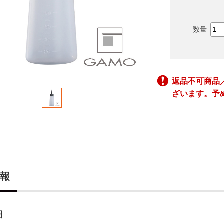
返品不可商品
ざいます。予
報
細