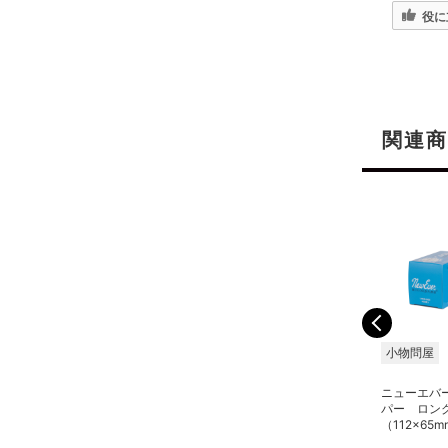
役に
関連商
小物問屋
小物問屋
小物問屋
ニューエバー NEスポイ
ニューエバー NEスポイ
ニューエバ
ト U-120 オレンジ
ト U-120 ホワイト
パー ロン
（112×65