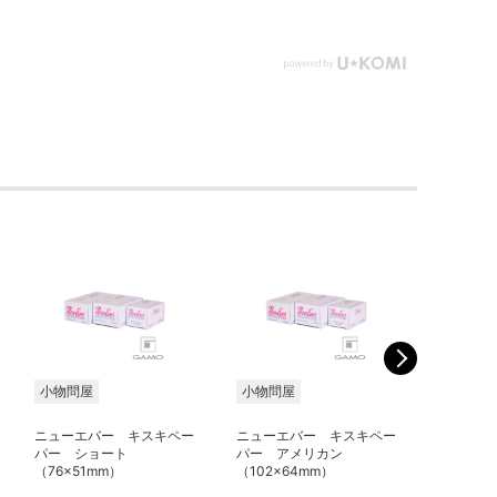
小物問屋
小物問屋
小物問屋
ニューエバー キスキペー
ニューエバー キスキペー
ニューエ
パー ショート
パー アメリカン
プデス
（76×51mm）
（102×64mm）
L（102×