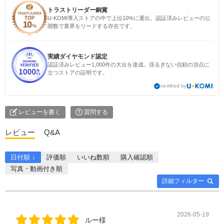
トラストリーダー銅賞
U-KOMI導入ストアの中で上位10%に選出。認証済みレビューの公
開数で業界をリードする存在です。
実績ダイヤモンド認定
認証済みレビュー1,000件の大台を達成。揺るぎない信頼の頂点に
立つストアの証明です。
certified by
レビューを書く
質問する
レビュー
Q&A
日付順 ↓
評価順
いいね数順
購入確認順
写真・動画付き順
詳細フィルター
2026-05-19
ルー様