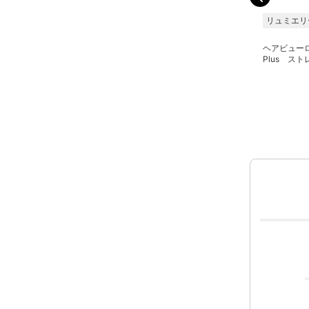
小物問屋
リュミエリーナ
リュミエリ
クレイツイオン カールア
ヘアビューロン 3D
ヘアビュー
イロンプロ SR-26
Plus ストレートアイロン
Plus ス
26mm