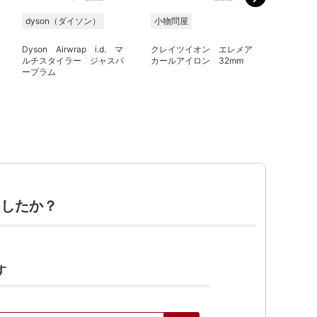
dyson（ダイソン）
小物問屋
ヤーマン
Dyson Airwrap i.d. マ
クレイツイオン エレメア
10％OF
ルチスタイラー ジャスパ
カールアイロン 32mm
ボリュ
ープラム
PLUS
ましたか？
す