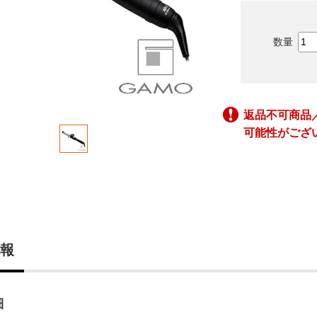
返品不可商品
可能性がござ
報
細