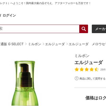
ーセレクト）へようこそ！国内最大級の品ぞろえ、アフターフォローも万全です！
ログイン
メーカ
販 G SELECT
ミルボン
エルジューダ
エルジューダ メロウセラ
ミルボン
エルジューダ 
28件
商品に関して質問する
価格はロ