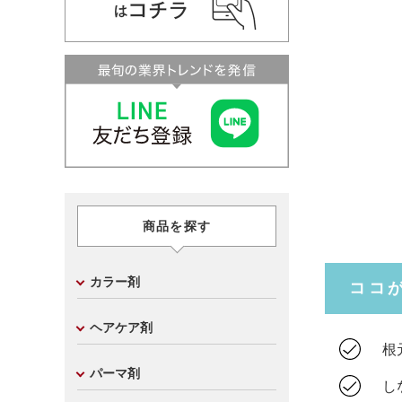
商品を探す
カラー剤
ココ
ヘアケア剤
根元
パーマ剤
しな