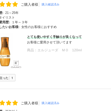
ご購入者様
購入確認済み
歴:
21～25年
タイリスト
愛用歴:
１年～３年
したいお客様:
女性のお客様におすすめ
とても使いやすく手触りが良く
なって
お客様に愛用させて頂いてます
商品：
エルジューダ ＭＯ 120ml
立った
1
ご購入者様
購入確認済み