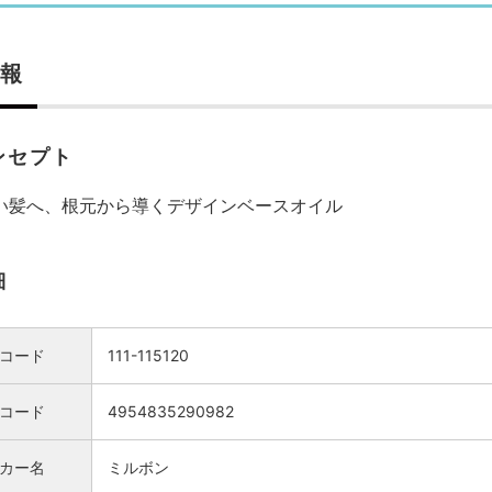
報
ンセプト
い髪へ、根元から導くデザインベースオイル
細
コード
111-115120
Nコード
4954835290982
カー名
ミルボン