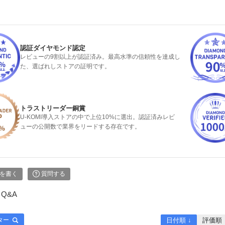
認証ダイヤモンド認定
レビューの9割以上が認証済み。最高水準の信頼性を達成し
た、選ばれしストアの証明です。
トラストリーダー銅賞
U-KOMI導入ストアの中で上位10%に選出。認証済みレビ
ューの公開数で業界をリードする存在です。
を書く
質問する
Q&A
ター
日付順 ↓
評価順