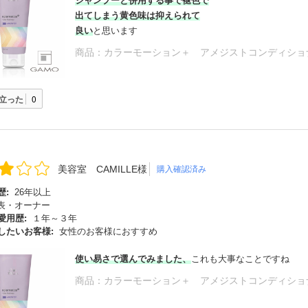
シャンプーと併用する事で褪色で
出てしまう黄色味は抑えられて
良い
と思います
商品：
カラーモーション＋ アメジストコンディショナ
立った
0
美容室 CAMILLE様
購入確認済み
歴:
26年以上
表・オーナー
愛用歴:
１年～３年
したいお客様:
女性のお客様におすすめ
使い易さで選んでみました、
これも大事なことですね
商品：
カラーモーション＋ アメジストコンディショナ