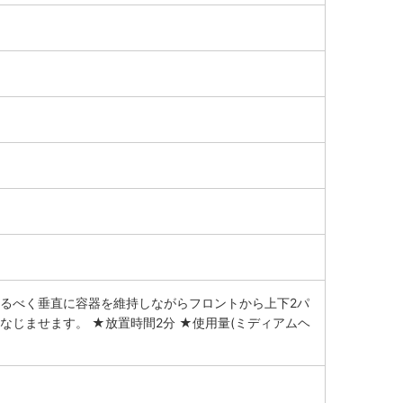
るべく垂直に容器を維持しながらフロントから上下2パ
じませます。 ★放置時間2分 ★使用量(ミディアムヘ