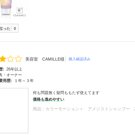
立った
0
美容室 CAMILLE様
購入確認済み
歴:
26年以上
表・オーナー
愛用歴:
１年～３年
何も問題無く疑問ももたず使えてます
価格も進めやすい
商品：
カラーモーション＋ アメジストシャンプー 25