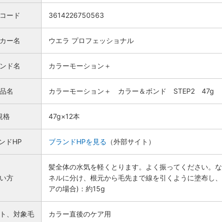
Nコード
3614226750563
カー名
ウエラ プロフェッショナル
ンド名
カラーモーション＋
品名
カラーモーション＋ カラー＆ボンド STEP2 47g
規格
47g×12本
ンドHP
ブランドHPを見る
（外部サイト）
髪全体の水気を軽くとります。よく振ってください。な
い方
ネルに分け、根元から毛先まで線を引くように塗布し、な
アの場合)：約15g
ト、対象毛
カラー直後のケア用