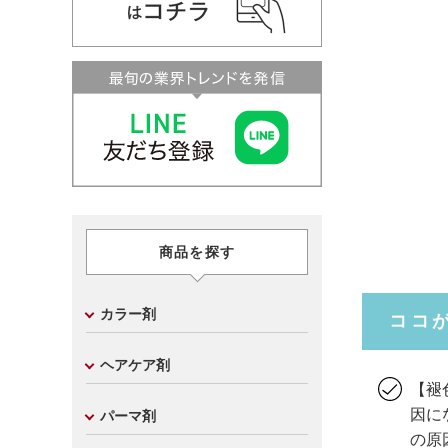
商品を探す
カラー剤
ココ
ヘアケア剤
【褪
因に
パーマ剤
の原