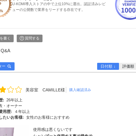
U-KOMI導入ストアの中で上位10%に選出。認証済みレビ
ューの公開数で業界をリードする存在です。
を書く
質問する
Q&A
ター
日付順 ↓
評価順
美容室 CAMILLE様
購入確認済み
歴:
26年以上
表・オーナー
愛用歴:
４年以上
したいお客様:
女性のお客様におすすめ
使用感は悪くないです