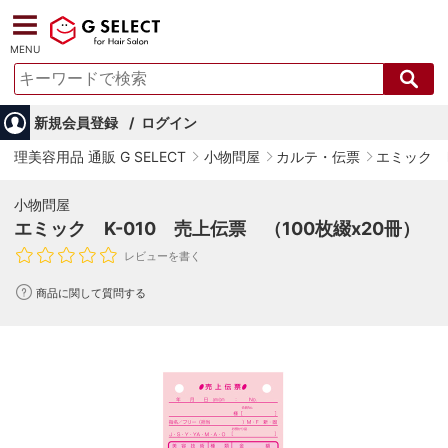
MENU
新規会員登録
ログイン
理美容用品 通販 G SELECT
小物問屋
カルテ・伝票
エミック K
小物問屋
エミック K-010 売上伝票 （100枚綴x20冊）
レビューを書く
商品に関して質問する