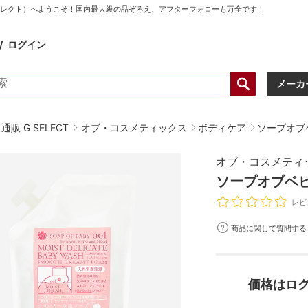
ーセレクト）へようこそ！国内最大級の品ぞろえ、アフターフォローも万全です！
ログイン
メーカ
販 G SELECT
オブ・コスメティックス
ボディケア
ソープオブベ
オブ・コスメティ
ソープオブベビ
レビ
商品に関して質問する
価格はロ