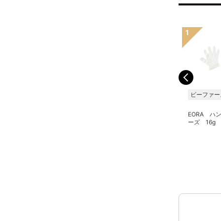
株式会社BJC
マイクロバブルパートナ
ビーファー
ーズ
タイディリズム ハンドク
EORA ハ
リーム 75g
キュベシノブ ボディーソ
ーズ 16g
ープ 380ml