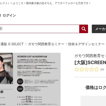
ーセレクト）へようこそ！国内最大級の品ぞろえ、アフターフォローも万全です！
ログイン
メーカ
販 G SELECT
ガモウ関西教育セミナー
技術＆デザインセミナー
ガモウ関西教育セ
[大阪]SCREEN
0件
価格はロ