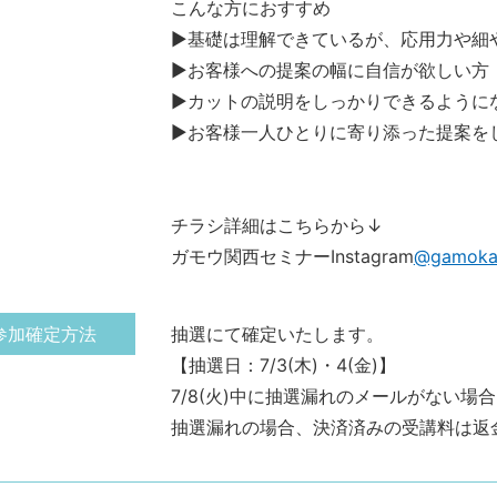
こんな方におすすめ
▶基礎は理解できているが、応用力や細
▶お客様への提案の幅に自信が欲しい方
▶カットの説明をしっかりできるように
▶お客様一人ひとりに寄り添った提案を
チラシ詳細はこちらから↓
ガモウ関西セミナーInstagram
@gamoka
参加確定方法
抽選にて確定いたします。
【抽選日：7/3(木)・4(金)】
7/8(火)中に抽選漏れのメールがない場
抽選漏れの場合、決済済みの受講料は返