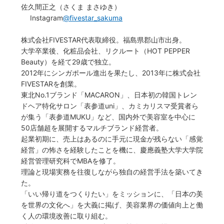
佐久間正之（さくま まさゆき）
Instagram
@fivestar_sakuma
株式会社FIVESTAR代表取締役。福島県郡山市出身。
大学卒業後、化粧品会社、リクルート（HOT PEPPER
Beauty）を経て29歳で独立。
2012年にシンガポール進出を果たし、2013年に株式会社
FIVESTARを創業。
東北No.1ブランド「MACARON」、日本初の韓国トレン
ドヘア特化サロン「表参道uni」、カミカリスマ受賞者ら
が集う「表参道MUKU」など、国内外で美容室を中心に
50店舗超を展開するマルチブランド経営者。
起業初期に、売上はあるのに手元に現金が残らない「感覚
経営」の怖さを経験したことを機に、慶應義塾大学大学院
経営管理研究科でMBAを修了。
理論と現場実務を往復しながら独自の経営手法を築いてき
た。
「いい帰り道をつくりたい」をミッションに、「日本の美
を世界の文化へ」を大義に掲げ、美容業界の価値向上と働
く人の環境改善に取り組む。