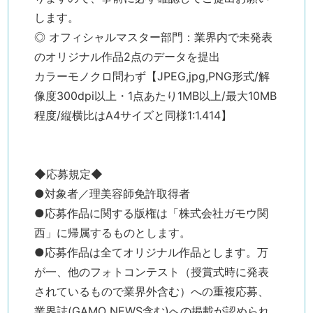
します。
◎ オフィシャルマスター部門：業界内で未発表
のオリジナル作品2点のデータを提出
カラーモノクロ問わず【JPEG,jpg,PNG形式/解
像度300dpi以上・1点あたり1MB以上/最大10MB
程度/縦横比はA4サイズと同様1:1.414】
◆応募規定◆
●対象者／理美容師免許取得者
●応募作品に関する版権は「株式会社ガモウ関
西」に帰属するものとします。
●応募作品は全てオリジナル作品とします。万
が一、他のフォトコンテスト（授賞式時に発表
されているもので業界外含む）への重複応募、
業界誌(GAMO NEWS含む)への掲載が認められ