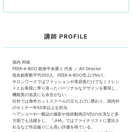
講師 PROFILE
堀内 邦雄
PEEK-A-BOO 銀座中央通り 代表 ／ Art Director
指名顧客数平均350人、PEEK-A-BOO売上げNo.1。
サロンワークではファッションや美容面だけでなくトレン
ドとお客様に寄り添ったパーソナルなデザインを重視し、
機能美の追及にも余念がない。
社外では海外カットスクールの立ち上げに携わり、国内外
のセミナー年50本以上を担当。
ヘアショーや一般誌の撮影や技術動画(DVD)の出演など多
方面でも活躍をし、『JHA』ではファイナリストに選出さ
れるなど作品撮りにも高い評価を得ている。