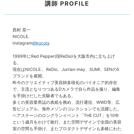
講師 PROFILE
西村 晃一
NICOLE.
Instagram
@kocuts
1999年にRed Pepper(現ReDio)を大阪市内に立ち上げ
る。
現在はNICOLE.、ReDio、Jurrian-may、SUMI、SENの5
ブランドを展開。
昨今のクリエイティブ美容師多様化のパイオニア的存在
で、主流となりつつあるDカメラで自ら作品を撮り、編集
を手掛けだした先駆者でもある。
多くの美容業界誌の表紙を務め、流行通信、WWD等、広
告ビジュアル、海外メゾンのコレクションでも活躍した。
ヘアステージのロングランイベント「THE CUT」を10年
という歳月をかけて敢行、また空間デザインで全国の美容
室の空間も手掛け、またプロダクトデザインも多岐にわた