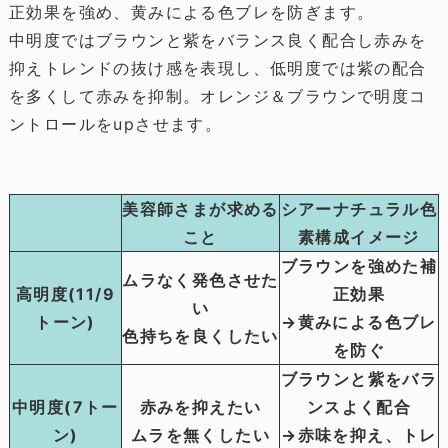
正効果を強め、黄みによる色ブレを防ぎます。
中明度ではブラウンと紫をバランス良く配合し赤みを
抑えトレンドの抜け感を表現し、低明度では紫の配合
を多くして赤みを抑制。オレンジ＆ブラウンで明度コ
ントロールをupさせます。
美容師さまが求める
シアーナチュラル色
こと
素構成イメージ
ブラウンを強めた補
ムラなく発色させた
高明度(11/9
正効果
い
トーン)
→黄みによる色ブレ
色持ちを良くしたい
を防ぐ
ブラウンと紫をバラ
中明度(7トー
赤みを抑えたい
ンスよく配合
ン)
ムラを無くしたい
→赤味を抑え、トレ