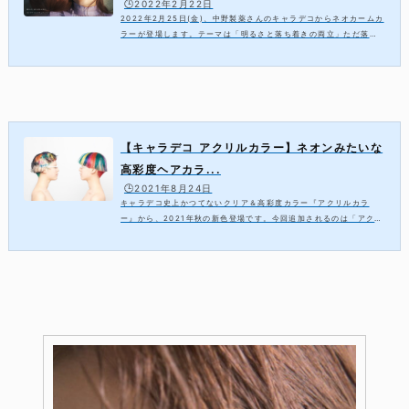
🕒️2022年2月22日
2022年2月25日(金)、中野製薬さんのキャラデコからネオカームカ
ラーが登場します。テーマは「明るさと落ち着きの両立」ただ落ち
着いたナチュラルカラーではなく、「明るさ」と「落ち着き」を兼
ね備えました。そんな新しいナチュラルベ...
【キャラデコ アクリルカラー】ネオンみたいな
高彩度ヘアカラ...
🕒️2021年8月24日
キャラデコ史上かつてないクリア＆高彩度カラー『アクリルカラ
ー』から、2021年秋の新色登場です。今回追加されるのは「アクリ
ルレッド」「アクリルオレンジ」の2アイテム。ブリーチオンカラー
デザインの中でビビッドなカラーは主力デ...