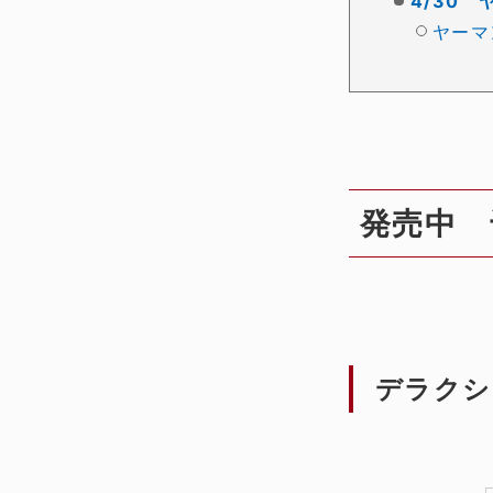
4/30
ヤーマ
発売中 
デラクシ