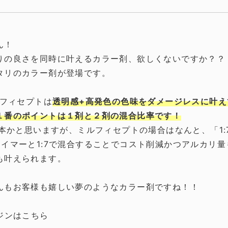
ん！
りの良さを同時に叶えるカラー剤、欲しくないですか？？
タリのカラー剤が登場です。
ルフィセプトは
透明感+高発色の色味をダメージレスに叶え
１番のポイントは１剤と２剤の混合比率です！
基本かと思いますが、ミルフィセプトの場合はなんと、「1:
ライマーと1:7で混合することでコスト削減かつアルカリ
も叶えられます。
んもお客様も嬉しい夢のようなカラー剤ですね！！
ジンはこちら