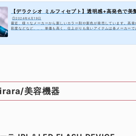
【デラクシオ ミルフィセプト】透明感+高発色で美髪
🕒️2024年4月19日
最近、様々なメーカーから新しいカラー剤や新色が発売しています。高発
彩度などなど、、、単価も高く、仕上がりも良いアイテムは各メーカーで
が、美容師さん目線で考えると仕上がりはもちろんです...
irara/美容機器