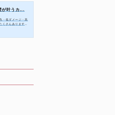
が叶うカ...
色・低ダメージ・高
たくさんあります