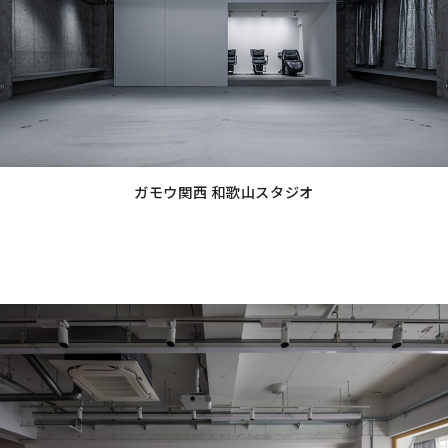
ン
ク
ガモウ関西 和歌山スタジオ
グ
ル
ー
プ
リ