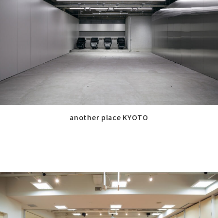
プ
リ
ン
ク
another place KYOTO
グ
ル
ー