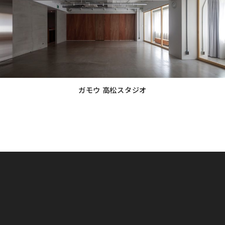
ン
ク
ガモウ 高松スタジオ