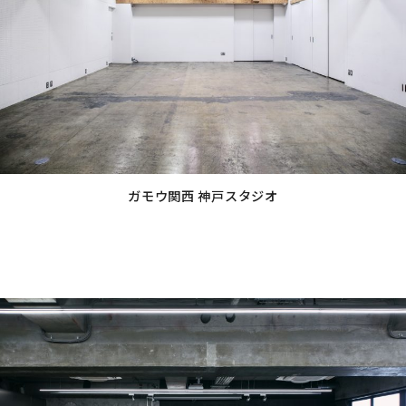
リ
ン
ク
ガモウ関西 神戸スタジオ
グ
ル
ー
プ