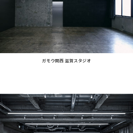
リ
ン
ク
ガモウ関西 滋賀スタジオ
グ
ル
ー
プ
リ