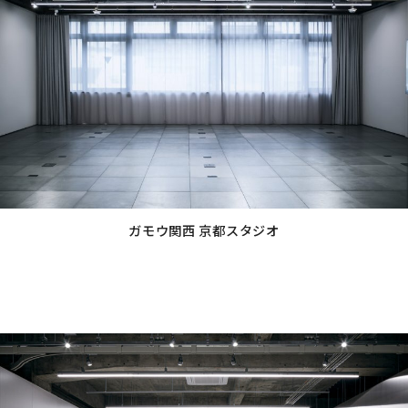
プ
リ
ン
ク
ガモウ関西 京都スタジオ
グ
ル
ー