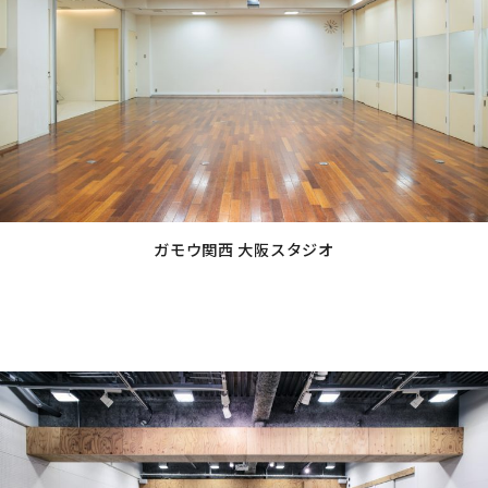
プ
リ
ン
ク
ガモウ関西 大阪スタジオ
グ
ル
ー
プ