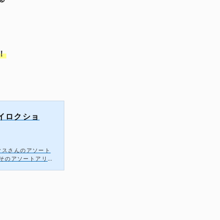
！
トイロクショ
クスさんのアソート
。そのアソートアリア