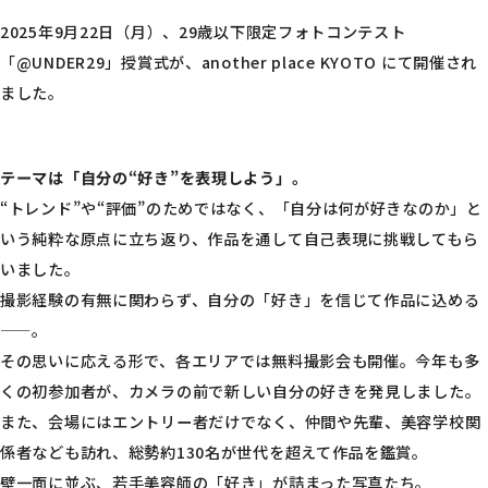
2025年9月22日（月）、29歳以下限定フォトコンテスト
「@UNDER29」授賞式が、another place KYOTO にて開催され
ました。
テーマは「自分の“好き”を表現しよう」。
“トレンド”や“評価”のためではなく、「自分は何が好きなのか」と
いう純粋な原点に立ち返り、作品を通して自己表現に挑戦してもら
いました。
撮影経験の有無に関わらず、自分の「好き」を信じて作品に込める
——。
その思いに応える形で、各エリアでは無料撮影会も開催。今年も多
くの初参加者が、カメラの前で新しい自分の好きを発見しました。
また、会場にはエントリー者だけでなく、仲間や先輩、美容学校関
係者なども訪れ、総勢約130名が世代を超えて作品を鑑賞。
壁一面に並ぶ、若手美容師の「好き」が詰まった写真たち。