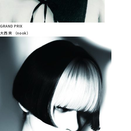
GRAND PRIX
大西 爽 （nook）